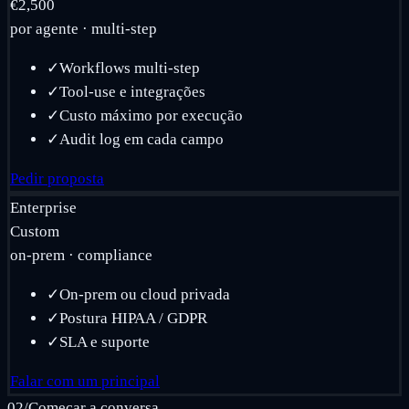
€2,500
por agente · multi-step
✓
Workflows multi-step
✓
Tool-use e integrações
✓
Custo máximo por execução
✓
Audit log em cada campo
Pedir proposta
Enterprise
Custom
on-prem · compliance
✓
On-prem ou cloud privada
✓
Postura HIPAA / GDPR
✓
SLA e suporte
Falar com um principal
02
/
Começar a conversa