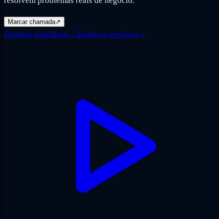
resolvem problemas reais de negócio.
Marcar chamada
↗
Equipas nearshore
→
Todos os serviços
→