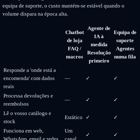
equipa de suporte, o custo mantém-se estável quando o
volume dispara na época alta.
Agente de
Chatbot
Equipa de
IA à
de loja
suporte
medida
FAQ /
Agentes
Resolução
macros
numa fila
primeiro
Responde a 'onde está a
encomenda' com dados
—
✓
✓
reais
Processa devoluções e
—
✓
✓
reembolsos
Lê o vosso catálogo e
Estático
✓
✓
stock
Funciona em web,
Um
✓
✓
WhatsApp, email e redes
canal