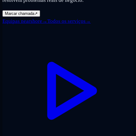
resolvem problemas reais de negócio.
Marcar chamada
↗
Equipas nearshore
→
Todos os serviços
→