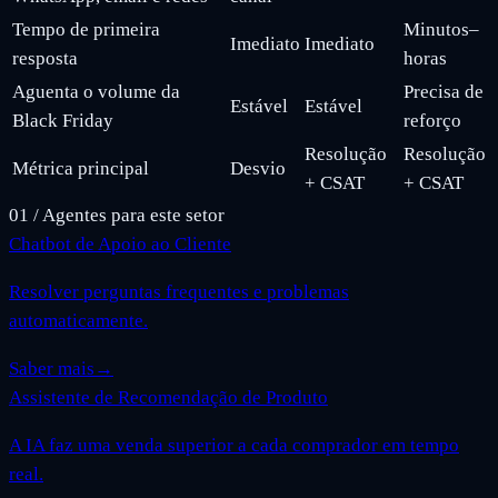
Tempo de primeira
Minutos–
Imediato
Imediato
resposta
horas
Aguenta o volume da
Precisa de
Estável
Estável
Black Friday
reforço
Resolução
Resolução
Métrica principal
Desvio
+ CSAT
+ CSAT
01
/
Agentes para este setor
Chatbot de Apoio ao Cliente
Resolver perguntas frequentes e problemas
automaticamente.
Saber mais
→
Assistente de Recomendação de Produto
A IA faz uma venda superior a cada comprador em tempo
real.