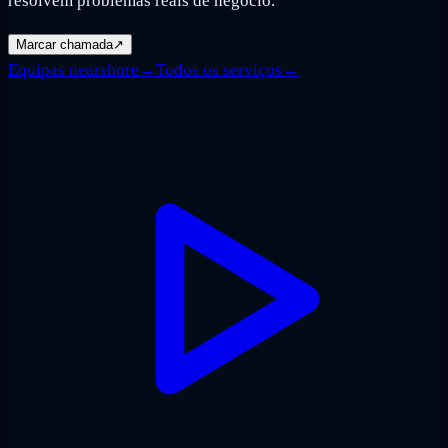
resolvem problemas reais de negócio.
Marcar chamada
↗
Equipas nearshore
→
Todos os serviços
→