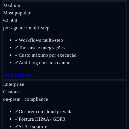
Medium
Most popular
€2,500
por agente · multi-step
✓
Workflows multi-step
✓
Tool-use e integrações
✓
Custo máximo por execução
✓
Audit log em cada campo
Pedir proposta
Enterprise
Custom
on-prem · compliance
✓
On-prem ou cloud privada
✓
Postura HIPAA / GDPR
✓
SLA e suporte