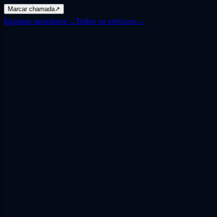
Marcar chamada
↗
Equipas nearshore
→
Todos os serviços
→