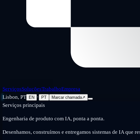
Serviços
Soluções
Trabalho
Empresa
Lisbon, PT
·
EN
PT
Marcar chamada
↗
Serviços principais
Engenharia de produto com IA, ponta a ponta.
Desenhamos, construímos e entregamos sistemas de IA que re