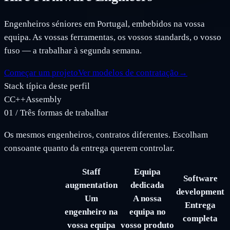
Engenheiros séniores em Portugal, embebidos na vossa
equipa. As vossas ferramentas, os vossos standards, o vosso
fuso — a trabalhar à segunda semana.
Começar um projeto
Ver modelos de contratação
→
Stack típica deste perfil
C
C++
Assembly
01
/
Três formas de trabalhar
Os mesmos engenheiros, contratos diferentes. Escolham
consoante quanto da entrega querem controlar.
Staff
Equipa
Software
augmentation
dedicada
development
Um
A nossa
Entrega
engenheiro na
equipa no
completa
vossa equipa
vosso produto