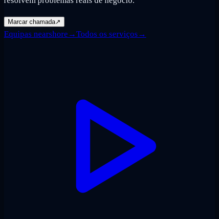
resolvem problemas reais de negócio.
Marcar chamada
↗
Equipas nearshore
→
Todos os serviços
→