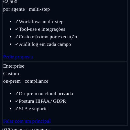
€2,500
por agente · multi-step
✓
Workflows multi-step
✓
Tool-use e integrações
✓
Custo máximo por execução
✓
Audit log em cada campo
Pedir proposta
Enterprise
Custom
on-prem · compliance
✓
On-prem ou cloud privada
✓
Postura HIPAA / GDPR
✓
SLA e suporte
Falar com um principal
02
/
Começar a conversa