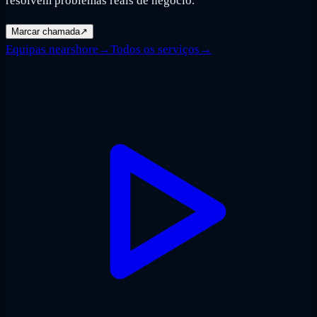
resolvem problemas reais de negócio.
Marcar chamada
↗
Equipas nearshore
→
Todos os serviços
→