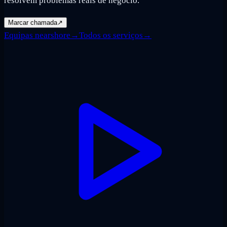
resolvem problemas reais de negócio.
Marcar chamada
↗
Equipas nearshore
→
Todos os serviços
→