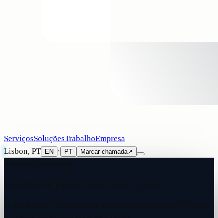
Serviços
Soluções
Trabalho
Empresa
Lisbon, PT
·
EN
PT
Marcar chamada
↗
Serviços principais
Engenharia de produto com IA, ponta a ponta.
Desenhamos, construímos e entregamos sistemas de IA que