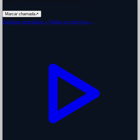
resolvem problemas reais de negócio.
Marcar chamada
↗
Equipas nearshore
→
Todos os serviços
→