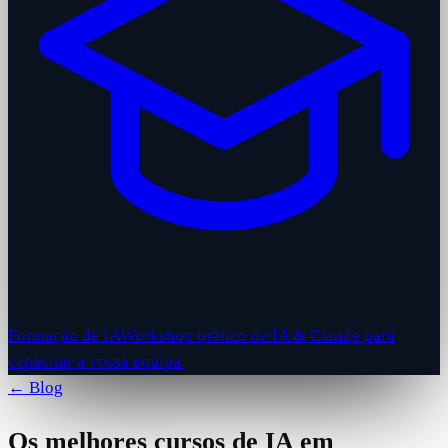
Formação de IA
Workshop prático de IA & Claude para
capacitar a vossa equipa.
← Blog
Os melhores cursos de IA em