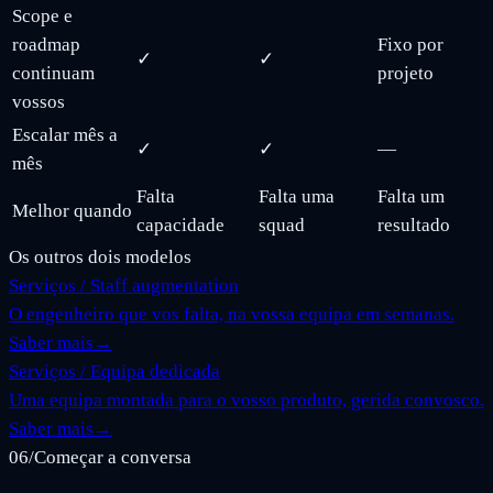
Scope e
roadmap
Fixo por
✓
✓
continuam
projeto
vossos
Escalar mês a
✓
✓
—
mês
Falta
Falta uma
Falta um
Melhor quando
capacidade
squad
resultado
Os outros dois modelos
Serviços / Staff augmentation
O engenheiro que vos falta, na vossa equipa em semanas.
Saber mais
→
Serviços / Equipa dedicada
Uma equipa montada para o vosso produto, gerida convosco.
Saber mais
→
06
/
Começar a conversa