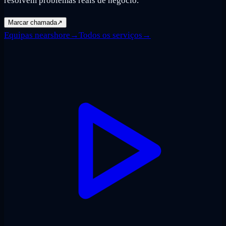
resolvem problemas reais de negócio.
Marcar chamada
↗
Equipas nearshore
→
Todos os serviços
→