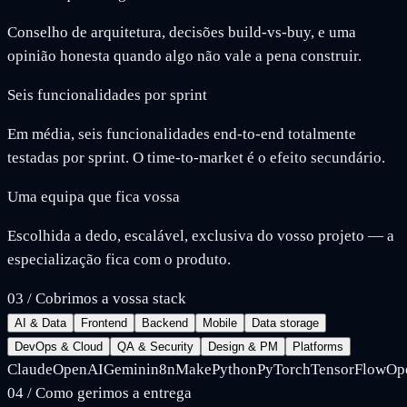
Conselho de arquitetura, decisões build-vs-buy, e uma
opinião honesta quando algo não vale a pena construir.
Seis funcionalidades por sprint
Em média, seis funcionalidades end-to-end totalmente
testadas por sprint. O time-to-market é o efeito secundário.
Uma equipa que fica vossa
Escolhida a dedo, escalável, exclusiva do vosso projeto — a
especialização fica com o produto.
03
/
Cobrimos a vossa stack
AI & Data
Frontend
Backend
Mobile
Data storage
DevOps & Cloud
QA & Security
Design & PM
Platforms
Claude
OpenAI
Gemini
n8n
Make
Python
PyTorch
TensorFlow
Op
04
/
Como gerimos a entrega