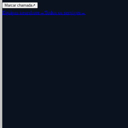
Marcar chamada
↗
Equipas nearshore
→
Todos os serviços
→