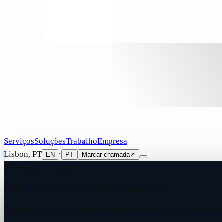
Serviços
Soluções
Trabalho
Empresa
Lisbon, PT
·
EN
PT
Marcar chamada
↗
Serviços principais
Engenharia de produto com IA, ponta a ponta.
Desenhamos, construímos e entregamos sistemas de IA que re